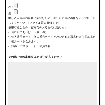
表：
裏：
申し込み内容の審査に必要なため、身分証明書の画像をアップロード
してください（1ファイル最大5MBまで）
使用可能なもの（顔写真のあるものに限ります）
免許証であれば （表・裏）
個人番号カード（個人番号カードとみなされる写真付き住民基本台
帳カードを含みます。）
旅券（パスポート）・乗員手帳
その他ご連絡事項が
あればご記入ください