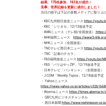
結果、170名参加、161名が成功！
見事、世界記録を更新に成功しました！
当日の様子は下記の多数メディアに取り上
・KBC九州朝日放送ニュース
https://youtu
・KBC「シリタカ」12/13放送予定
・ANNニュース（テレ朝/全国放送）
https:
・NHK福岡ニュース
https://www3.nhk.or
・NHKニュース（全国放送）
・TNCテレビ西日本ニュース
https://youtu
・TNC「記者のチカラ」
・FBS福岡放送ニュース
https://youtu.be/M
・FBS「バリはやッZIP」12/19放送予定
・日本テレビ「バンキシャ」（全国放送）
・J:COM「Weekly Topics」12/18放送予定
・ Yahooニュース
https://news.yahoo.co.jp/articles/c32b
・Abemaニュース
https://times.abema.tv/
・ QBC九州ビジネスチャンネル
・ 西日本新聞
https://www.nishinippon.co.