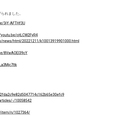
げられました。
.be/3jY-AFTHf3U
//youtu.be/cjtLCW2FyR4
.jp/news/html/20221211/k10013919901000.html
.be/8VwAOEl39cY
La3Mjc7Itk
1b682fda2c9e82d5047714c162b65e30efc9
articles/-/10058542
jp/item/n/1027364/