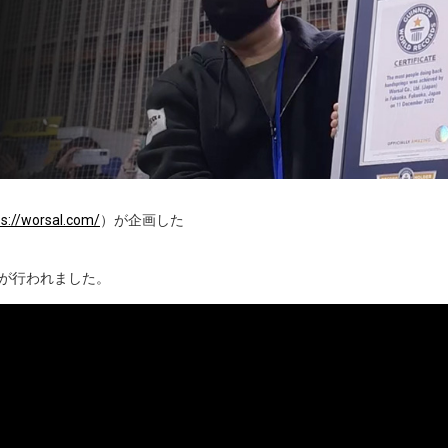
ps://worsal.com/
）が企画した
戦が行われました。