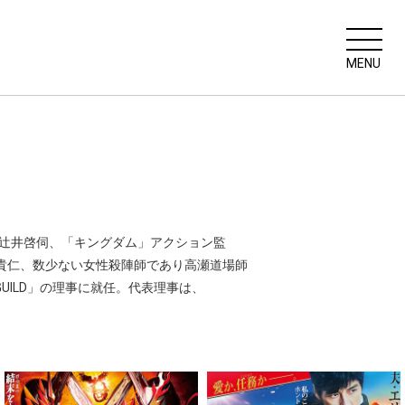
MENU
・辻井啓伺、「キングダム」アクション監
大内貴仁、数少ない女性殺陣師であり高瀬道場師
GUILD」の理事に就任。代表理事は、