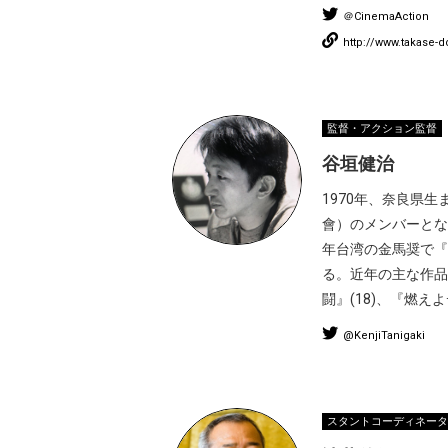
＠CinemaAction
http://www.takase-
監督・アクション監督
谷垣健治
1970年、奈良県
會）のメンバーとな
年台湾の金馬奨で『
る。近年の主な作品に
闘』(18)、『燃えよ
@KenjiTanigaki
スタントコーディネータ