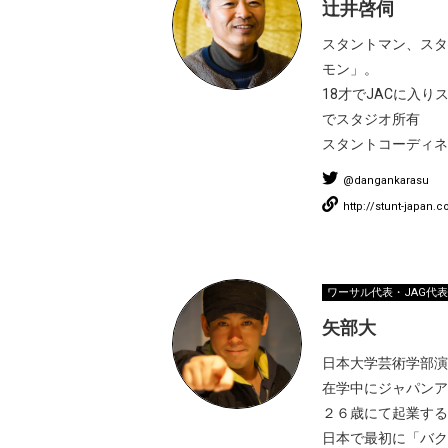
辻井啓伺
スタントマン、スタ
モン」。
18才でJACに入
でスタジオ所有
スタントコーディネ
@dangankarasu
http://stunt-japan.
ワーサル代表・JAG代
矢部大
日本大学芸術学部演
在学中にジャパンア
２６歳にて起業する
日本で最初に「バク