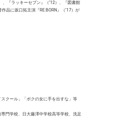
）、『ラッキーセブン』（’12）、『図書館
作品に坂口拓主演『RE:BORN』（’17）が
イスクール」「ボクの女に手を出すな」等
術専門学校、日大藤澤中学校高等学校、洗足