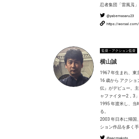
忍者集団「雷風刄」
@yabemasaru23
https://worsal.com/
監督・アクション監督
横山誠
1967 年生まれ、
16 歳から アクシ
伝』がデビュー。主演
ャファイター2，3
1995 年渡米し、
る。
2003 年日本に
ション作品を多く手
@aacmakoto