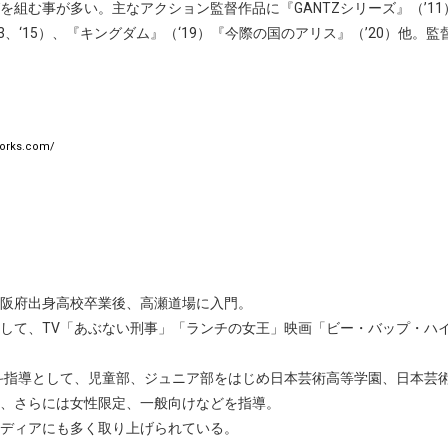
を組む事が多い。主なアクション監督作品に『GANTZシリーズ』（’11
3、‘15）、『キングダム』（‘19）『今際の国のアリス』（’20）他。監督
works.com/
 大阪府出身高校卒業後、高瀬道場に入門。
して、TV「あぶない刑事」「ランチの女王」映画「ビー・バップ・ハ
技斗指導として、児童部、ジュニア部をはじめ日本芸術高等学園、日本芸
、さらには女性限定、一般向けなどを指導。
ディアにも多く取り上げられている。