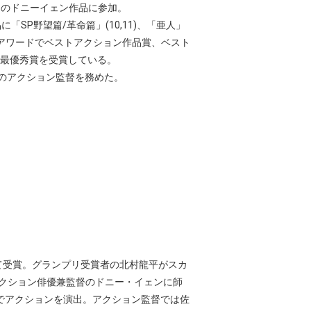
多くのドニーイェン作品に参加。
「SP野望篇/革命篇」(10,11)、「亜人」
クションアワードでベストアクション作品賞、ベスト
最優秀賞を受賞している。
映画のアクション監督を務めた。
て受賞。グランプリ受賞者の北村龍平がスカ
アクション俳優兼監督のドニー・イェンに師
でアクションを演出。アクション監督では佐