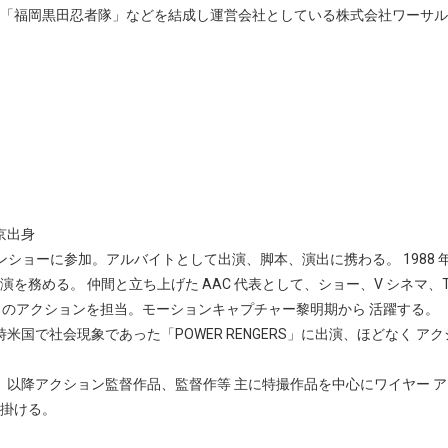
「福岡黒田忍者隊」などを結成し運営会社としている株式会社ワーサル
東京出身
ョンショーに参加。アルバイトとして出演、脚本、演出に携わる。 1988 
を務める。 仲間と立ち上げた AAC 代表として、ショー、V シネマ、T
」のアクションを担当。モーションキャプチャー黎明期から 活躍する。
当時米国で社会現象であった「POWER RENGERS」に出演、ほどなく ア
帰国、以降アクション監督作品、監督作等 主に特撮作品を中心にワイヤー ア
掛ける。