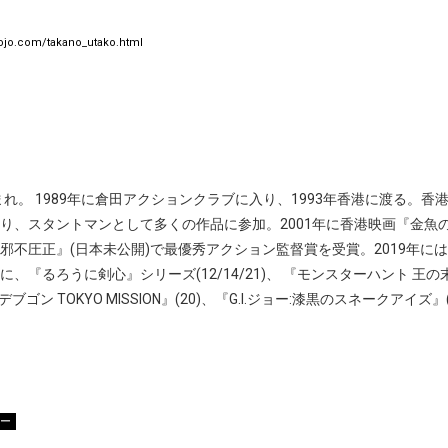
dojo.com/takano_utako.html
生まれ。 1989年に倉田アクションクラブに入り、1993年香港に渡る。
り、スタントマンとして多くの作品に参加。2001年に香港映画『金魚の
邪不圧正』(日本未公開)で最優秀アクション監督賞を受賞。2019年には
、『るろうに剣心』シリーズ(12/14/21)、 『モンスターハント 王の
デブゴン TOKYO MISSION』(20)、『G.I.ジョー:漆黒のスネークアイ
ー