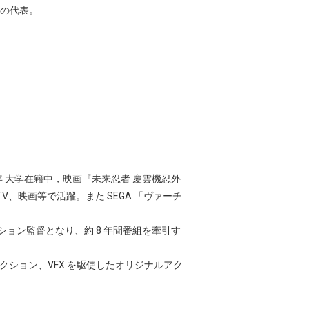
の代表。
年 大学在籍中，映画『未来忍者 慶雲機忍外
V、映画等で活躍。また SEGA 「ヴァーチ
クション監督となり、約 8 年間番組を牽引す
クション、VFX を駆使したオリジナルアク