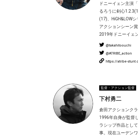
ドニーイェン主演「
るろうに剣心1.2.
(17)、HiGH&
アクションシーン賞
2019年ドニーイェ
@takahitoouchi
@ATRIBE_action
https://atribe-stunt
監督・アクション監督
下村勇二
倉田アクションクラ
1996年自身が監
ラシップ作品として
事。現在ユーデンワ