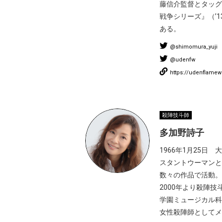
藤信介監督とタッグ
戦争シリーズ』（’1
ある。
@shimomura_yuji
@udenfw
https://udenflame
殺陣技斗師
多加野詩子
1966年1月25日
スタントウーマンと
数々の作品で活動。
2000年より殺陣
学園ミュージカル科
女性殺陣師としてメ