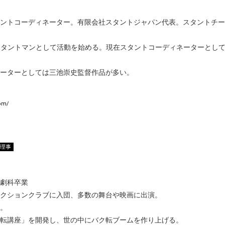
ントコーディネーター。有限会社スタントジャパン代表。スタントチー
りスタントマンとして活動を始める。現在スタントコーディネーターとし
ーターとしては三池崇史監督作品が多い。
com/
表理事
劇科卒業
クションクラブに入団、多数の舞台や映画に出演。
。
転講座」を開発し、世の中にバク転ブームを作り上げる。