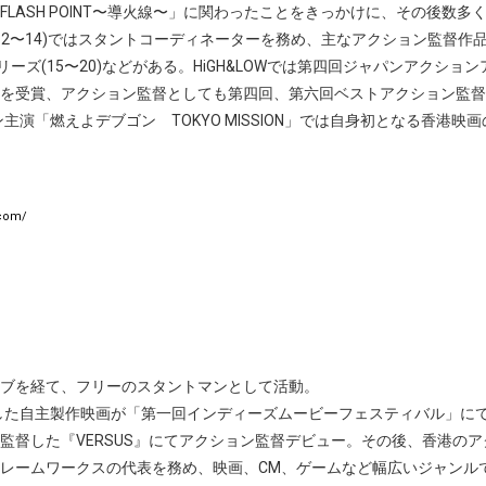
FLASH POINT〜導火線〜」に関わったことをきっかけに、その後数
3(12〜14)ではスタントコーディネーターを務め、主なアクション監督作品に
LOWシリーズ(15〜20)などがある。HiGH&LOWでは第四回ジャパンア
を受賞、アクション監督としても第四回、第六回ベストアクション監督
ン主演「燃えよデブゴン TOKYO MISSION」では自身初となる香港
.com/
ブを経て、フリーのスタントマンとして活動。
督した自主製作映画が「第一回インディーズムービーフェスティバル」に
監督した『VERSUS』にてアクション監督デビュー。その後、香港の
レームワークスの代表を務め、映画、CM、ゲームなど幅広いジャンル