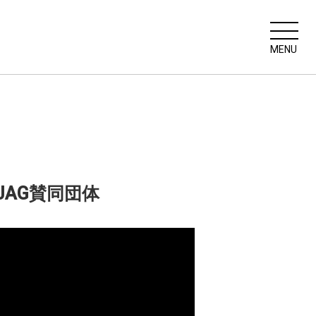
MENU
AG賛同団体